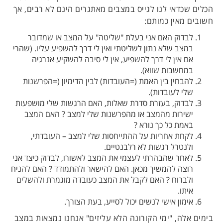
הכלים שכדאי לנו לגייס במצבים מאתגרים הינם לא רבים, אך
חשובים מאין כמותם:
לבדוק האם אני בעלת "שליטה" על המצב או שמדובר
במצב שלא נתון לשליטתי ואין לי דרך להשפיע עליו. (שהרי
אם אין לי דרך להשפיע, אין לי סיבה להשקיע אנרגיה
במחשבות שווא).
להבחין בין האמת (=העובדות) לבין הדימיון (=הפרשנות
שלי לעובדות).
לבדוק, בעזרת סדרת שאלות, האם הרגשות שלי מושפעות
ישירות מהמצב או מהפרשנות שלי למצב ? האם המצב
באמת כל כך נורא ?
לקחת אחריות על ההתייחסות שלי למצב – העובדתי,
ולנטרל רגשות לא רלבנטיים.
לאחר שהבהרתי לעצמי את המצב לאשורו, לבדוק כיצד אני
רוצה להמשיך מכאן. האם להישאר ולהתמודד ? האם להניח
ולברוח ? האם לקבל את המצב כעובדה מוגמרת ולהשלים
איתו.
אימון אישי לנשים יכול לסייע, בעת הצורך.
בימים אלה, "ימי הקורונה הלא עליזים" אנחנו נמצאות במצב