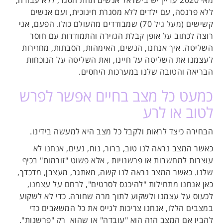
מאי 2020 עדיין יש בישראל אנשים תחת הסגר, ללא עבודה,
ללא פרנסה, עם ילדים ללא מסגרת חינוכית, ועם אנשים
קשישים (מעל גיל 70) שמבודדים מהעולם כולו. הפעם, אני
רוצה לכתוב על אופן קבלת הגזירה והתמודדות עם חוסר
השליטה. איך אנחנו, הנשים, האימהות, הסבתות, מחזירות
לעצמנו את השליטה על חיינו, ואת השליטה על הנוכחות
הבריאה והטובה שלנו במערכות היחסים.
כמעט כל מצב בחיים אפשר לפרש
לטוב או לרע
הבחירה כיצד לראות ולקבל כל מצב היא למעשה בידינו.
כאשר המצב נראה לנו טוב, ברור, נוח, נעים, אנחנו לא
עוצרות למחשבות או פרשנויות , אלא פשוט "זורמות" בכיף
שלנו. כאשר המצב נראה לנו קשה, מאתגר, מעצבן, מדכדך,
כאן אנחנו מתחילות "להיכנס לסרטים", לרחם על עצמנו,
לכעוס על עצמנו ולשקוע לתוך מרה שחורה. כדי לא לשקוע
במצבים הללו, אנחנו צריכות לגייס את כל המשאבים כדי
להבין אם המצב הזה הוא "עובדה" או שהוא רק "פרשנות".