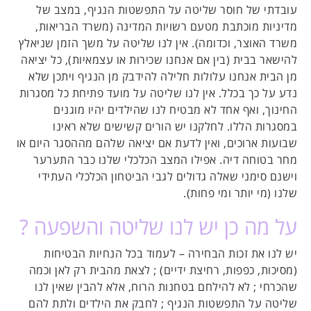
עובדתי של חוסר שליטה על התפשטות הנגיף, במצב של
מדיניות מוכתבת מטעם רשויות המדינה (משרד הבריאות,
משרד האוצר, וכדומה). אין לנו שליטה על משך הזמן שניאלץ
להישאר בבית (בין אם אנחנו שכירות או עצמאיות), כל יציאה
מן הבית אנחנו עלולות חלילה להידבק מן הנגיף ויתכן שלא
נדע על כך בכלל. אין לנו שליטה על מועד פתיחת כל מסגרות
החינוך, ואף אחד לא מבטיח לנו שהילדים יהיו מוגנים
במסגרות הללו. לחלקנו יש הורים קשישים שלא ראינו
שבועות ארוכים, ואין לדעת אם יציאה שלהם מההסגר היום או
מחר בטוחה דיה. אפילו המצב הכלכלי שלנו כבר התערער
וישנם סימני שאלה גדולים לגבי הביטחון הכלכלי העתידי
שלנו (מי יותר ומי פחות).
על מה כן יש לנו שליטה והשפעה ?
יש לנו את זכות הבחירה – לעמוד בכל הנחיות הבטיחות
(מסיכות, כפפות, רחיצת ידיים) ; לצאת מהבית רק לאן וכמה
שהכרחי ; לא להילחם בטחנות הרוח, אלא להבין שאין לנו
שליטה על התפשטות הנגיף ; לחבק את הילדים ולתת להם