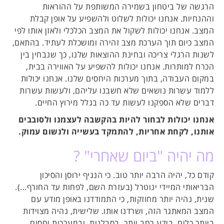
הרגשה של ביטחון בשמירה המשותפת על ההוראות
וההנחיות. אנחנו יכולות לשלוט ולהשפיע על אופן קבלת
המצב. אנחנו יכולות לשקול את המצב הכלכלי ולאזן אותו לפי
המצב כיום תוך הערכת מצב זהירה ומושכלת לעתיד. בהתאם,
לשנות הרגלי צריכה ובחינת ההוצאות שלנו, כך שנבחין בין
הכרח למותרות. אנחנו יכולות להשפיע על האווירה בבית,
במקום העבודה, בתוך מערכות היחסים שלנו. אנחנו יכולות
ללמוד עשרות נושאים שלא חשבנו עליהם, ולעשות עשרות
דברים שלא הספקנו לעשות עד כה בגלל מירוץ החיים.
אנחנו יכולות לבחור להיות בהקשבה לעצמנו ולסובבים
אותנו, לקחת אחריות, להתמקד בעשייה ולנשום עמוק.
מה יהיה "ביום שאחרי" ?
קודם כל, יהיה הרבה יותר טוב. כי הנגיף ירוסן והסיכון
הבריאותי המיידי ינוטרל (בעזרת השם, לפחות עד החורף...).
שנית, נהיה יותר מחוזקות, כי התמודדנו באופן מודע עם
המצב המאתגר הזה, ושרדנו אותו. שלישית, נהיה מצוידות
ביותר כלים, בידע רחב יותר, בסבלנות, ובמערכות יחסים