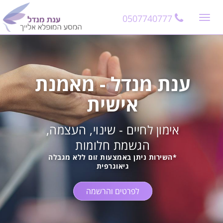
11
12
13
0507740777
Toggle
navigation
ענת מנדל - מאמנת
אישית
אימון לחיים - שינוי, העצמה,
הגשמת חלומות
*השירות ניתן באמצעות זום ללא מגבלה
גיאוגרפית
לפרטים והרשמה