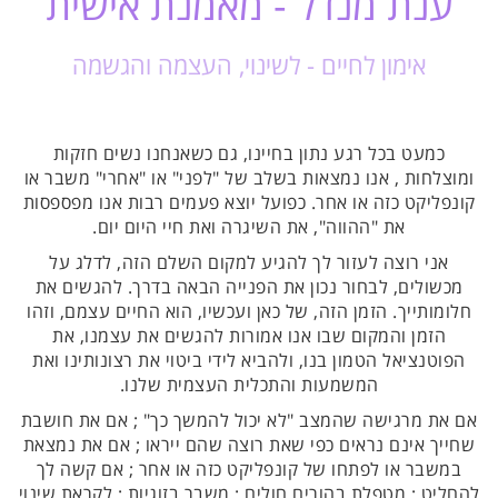
ענת מנדל - מאמנת אישית
אימון לחיים - לשינוי, העצמה והגשמה
כמעט בכל רגע נתון בחיינו, גם כשאנחנו נשים חזקות
ומוצלחות , אנו נמצאות בשלב של "לפני" או "אחרי" משבר או
קונפליקט כזה או אחר. כפועל יוצא פעמים רבות אנו מפספסות
את "ההווה", את השיגרה ואת חיי היום יום.
אני רוצה לעזור לך להגיע למקום השלם הזה, לדלג על
מכשולים, לבחור נכון את הפנייה הבאה בדרך. להגשים את
חלומותייך. הזמן הזה, של כאן ועכשיו, הוא החיים עצמם, וזהו
הזמן והמקום שבו אנו אמורות להגשים את עצמנו, את
הפוטנציאל הטמון בנו, ולהביא לידי ביטוי את רצונותינו ואת
המשמעות והתכלית העצמית שלנו.
אם את מרגישה שהמצב "לא יכול להמשך כך" ; אם את חושבת
שחייך אינם נראים כפי שאת רוצה שהם ייראו ; אם את נמצאת
במשבר או לפתחו של קונפליקט כזה או אחר ; אם קשה לך
להחליט ; מטפלת בהורים חולים ; משבר בזוגיות ; לקראת שינוי