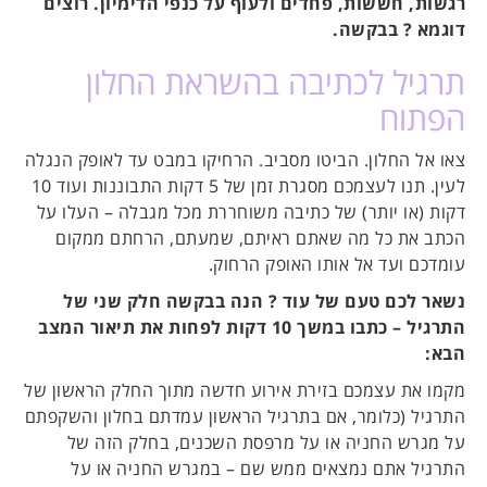
רגשות, חששות, פחדים ולעוף על כנפי הדימיון. רוצים
דוגמא ? בבקשה.
תרגיל לכתיבה בהשראת החלון
הפתוח
צאו אל החלון. הביטו מסביב. הרחיקו במבט עד לאופק הנגלה
לעין. תנו לעצמכם מסגרת זמן של 5 דקות התבוננות ועוד 10
דקות (או יותר) של כתיבה משוחררת מכל מגבלה – העלו על
הכתב את כל מה שאתם ראיתם, שמעתם, הרחתם ממקום
עומדכם ועד אל אותו האופק הרחוק.
נשאר לכם טעם של עוד ? הנה בבקשה חלק שני של
התרגיל – כתבו במשך 10 דקות לפחות את תיאור המצב
הבא:
מקמו את עצמכם בזירת אירוע חדשה מתוך החלק הראשון של
התרגיל (כלומר, אם בתרגיל הראשון עמדתם בחלון והשקפתם
על מגרש החניה או על מרפסת השכנים, בחלק הזה של
התרגיל אתם נמצאים ממש שם – במגרש החניה או על