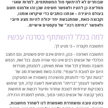
שבוחרים לא להיחשף מול המשתתפים, למרות שאני
ממליצה כן להעיז ולאפשר חשיפה שכן זהו אלמנט חשוב
בעולם היצירה – אנחנו כותבים כדי שיקראו אותנו,
וקבוצה כזאת, שמתגבשת יחד יכולה להיות מצע חיובי
ולאפשר "נחיתה רכה" של טקסטים אישיים.
למה בכלל להשתתף בסדנה עכשיו
התשובה הקצרה – כי מגיע לך.
התשובה הארוכה - נכון, הימים אינם ימים פשוטים, וגם המצב
הכלכלי של אנשים רבים אינו כפי שהיה פעם. בכל זאת, הנפש
חשובה ומומלץ לכל אחד ואחת מאיתנו, להתנתק מטרדות
היום יום לטובת ה"עצמי". סדנה כזאת מאפשרת סוג של
"בועת זמן" כדי להתנתק מהשיגרה (האפורה או המעיקה)
ולאפשר לעצמך "בריחה" מהמציאות לשעה קלה, תוך שימוש
בטכניקות יצירתיות לטובת שחרור ותיעול רגשות או תחושות
בתוך קבוצה של אנשים כמוני וכמוך, ומחוץ למסגרת הרגילה.
כתיבה טובה ומשחררת מאפשרת לנו לשחרר מחשבות,