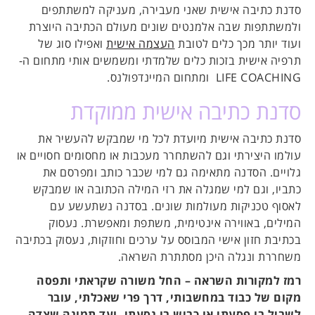
סדנת כתיבה אישית שאני מעבירה, מעניקה למשתתפים
ולמשתתפות שבה אלמנטים שונים מעולם הכתיבה היוצרת
ועוד יותר מכך כלים לטובת
העצמה אישית
ואפילו סוג של
תרפיה אישית בזכות כלים שלמדתי ומשמשים אותי מתחום ה-
LIFE COACHING ומתחום המיינדפולנס.
סדנת כתיבה אישית ממוקדת
סדנת כתיבה אישית מיועדת לכל מי שמבקש להעשיר את
עולמו היצירתי וגם להשתחרר מעכבות או מחסומים חסויים או
גלויים. הסדנה מתאימה גם למי שכבר כותב ומפרסם את
כתביו, וגם למי שמגלה את רזי המילה הכתובה או שמבקש
לאסוף טכניקות מעולמות שונים. בסדנה נשתעשע עם
המילים, באווירה אינטימית, משתפת ומאפשרת. נעסוק
בכתיבת חזון אישי המבוסס על ערכים וחוזקות, נעסוק בכתיבה
משחררת ונגלה היכן מסתתרת השראה.
רמז למקורות השראה – החל משורה שקראתי ותפסה
מקום של כבוד במחשבותי, דרך פרי שאכלתי, עובר
לשביל בו פסעתי או כביש בו נסעתי, ועד תמונה שצדה